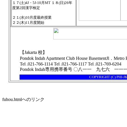
１７(土)4J・5J-10月MT １８(日)26年
度第2回漢字検定
２１(水)
10月度最終授業
２２(木)11月度開始
塾，塾，ジャカルタの塾ジャカルタ,塾，インドネシア,学習塾,JJS,日本人学校,
JAKARTA ジャカルタの塾，インドネシアの塾
【Jakarta 校】
Pondok Indah Apartment Club House BasementJl．Metro
Tel .021-766-1114 Tel .021-766-1117 Tel .021-769-6204
Pondok Indah専用携帯番号 〇八一一 九七六 一一
COPYRIGHT (C) PHI-J
fuhou.htmlへのリンク