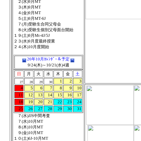
２(水)9月MT
３(木)9月MT
４(金)9月MT
５(土)9月MT-6J
７(月)受験生合同父母会
８(火)受験生個別父母面台開始
１９(土)9月Mt-4J/5J
２３(水)
9月度最終授業
２４(木)10月度開始
26年10月ｶﾚﾝﾀﾞｰ＆予定
9/24(木)～10/21(水)4週
日
月
火
水
木
金
土
1
2
3
27
28
29
30
4
5
6
7
8
9
10
11
12
13
14
15
16
17
18
19
20
21
22
23
24
25
26
27
28
29
30
31
７(水)JJS中間考査
７(水)10月MT
８(木)10月MT
９(金)10月MT
１０(土)6J-10月MT