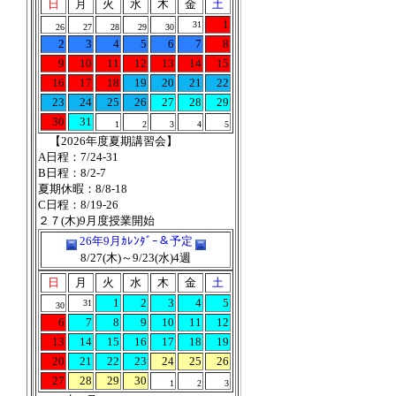
日
月
火
水
木
金
土
1
31
26
27
28
29
30
2
3
4
5
6
7
8
9
10
11
12
13
14
15
16
17
18
19
20
21
22
23
24
25
26
27
28
29
30
31
1
2
3
4
5
【2026年度夏期講習会】
A日程：7/24-31
B日程：8/2-7
夏期休暇：8/8-18
C日程：8/19-26
２７(木)9月度授業開始
26年9月ｶﾚﾝﾀﾞｰ＆予定
8/27(木)～9/23(水)4週
日
月
火
水
木
金
土
1
2
3
4
5
31
30
6
7
8
9
10
11
12
13
14
15
16
17
18
19
20
21
22
23
24
25
26
27
28
29
30
1
2
3