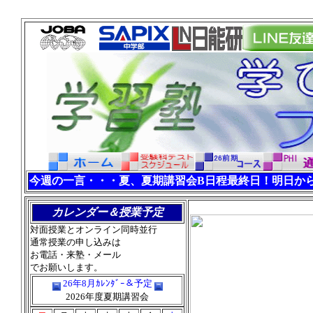
インドネシア 塾 ジャカルタ 塾 学習塾 ジャカルタ イン
今週の一言・・・夏、夏期講習会B日程最終日！明日か
カレンダー＆授業予定
対面授業とオンライン同時並行
通常授業の申し込みは
お電話・来塾・メール
でお願いします。
26年8月ｶﾚﾝﾀﾞｰ＆予定
2026年度夏期講習会